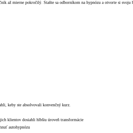
očník až mierne pokročilý. Staňte sa odborníkom na hypnózu a otvorte si svoj
ahli, keby ste absolvovali konvenčný kurz.
ch klientov dosiahli hlbšiu úroveň transformácie
ahnuť autohypnózu