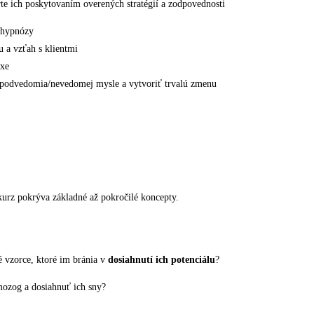
e ich poskytovaním overených stratégií a zodpovednosti
 hypnózy
u a vzťah s klientmi
axe
o podvedomia/nevedomej mysle a vytvoriť trvalú zmenu
kurz pokrýva základné až pokročilé koncepty.
 vzorce, ktoré im bránia v
dosiahnutí ich potenciálu
?
 mozog a dosiahnuť ich sny?