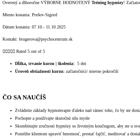
Overený a dlhoročne VÝBORNE HODNOTENÝ
Tréning hypnózy
! Začiat
Miesto konania: Prešov-Sigord
Dátum konania: 07.10.- 11.10.2025
Kontakt: brugerova@psychocentrum.sk





Rated 5 out of 5
Dĺžka, trvanie kurzu | školenia:
5 dni
Úroveň obtiažnosti kurzu:
začiatočníci/ mierne pokročilí
ČO SA NAUČÍŠ
Zvládnite základy hypnoterapie ďaleko nad rámec toho, čo by ste dosi
Pochopte a používajte skutočnú silu mysle
Skombinujte zručnosti hypnózy so životným koučingom, aby ste u svoji
Pomôžte klientom upraviť hmotnosť, prestať fajčiť, meditovať a dosi