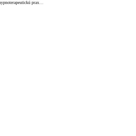
u hypnoterapeutickú prax…