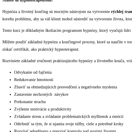
Staňte sa hypnoterapeutom!
Hypnóza a životný koučing sú mocným nástrojom na vytvorenie
rýchlej tra
koreňu problému, aby sa váš klient mohol sústrediť na vytvorenie života, ktorý
Tento kurz je dôkladným školiacim programom hypnózy, ktorý vyučujú lídri 
Môžete použiť základnú hypnózu a koučingové procesy, ktoré sa naučíte v to
získať certifikát, ako praktický hypnoterapeut.
Rozviniete základné zručnosti praktizujúceho hypnózy a životného kouča, v
Odvykanie od fajčenia
Redukovanie hmotnosti
Zbaviť sa obmedzujúcich presvedčení a negatívneho myslenia
Zastavenie nechcených návykov
Prekonanie strachu
Zvýšenie motivácie a produktivity
Zvládanie stresu a zvládanie problematických myšlienok a emócií
Odtrhnúť sa tým, že si ujasnia svoje túžby, ciele a potrebné kroky
Rozvíjať sebadôveru a prevziať kontrolu nad svojimi životmi