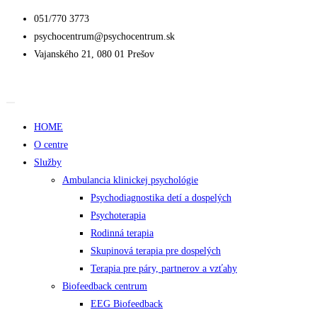
051/770 3773
psychocentrum@psychocentrum.sk
Vajanského 21, 080 01 Prešov
HOME
O centre
Služby
Ambulancia klinickej psychológie
Psychodiagnostika detí a dospelých
Psychoterapia
Rodinná terapia
Skupinová terapia pre dospelých
Terapia pre páry, partnerov a vzťahy
Biofeedback centrum
EEG Biofeedback