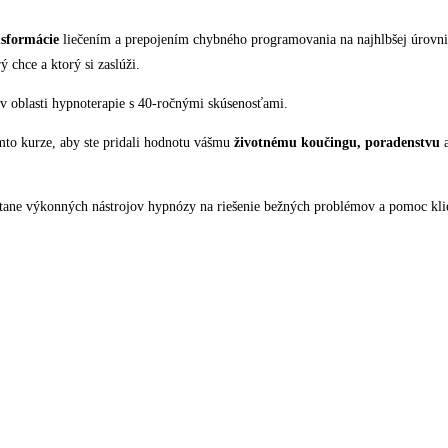
nsformácie
liečením a prepojením chybného programovania na najhlbšej úrovn
 chce a ktorý si zaslúži.
v oblasti hypnoterapie s 40-ročnými skúsenosťami.
mto kurze, aby ste pridali hodnotu vášmu
životnému koučingu, poradenstvu
a
rátane výkonných nástrojov hypnózy na riešenie bežných problémov a pomoc k