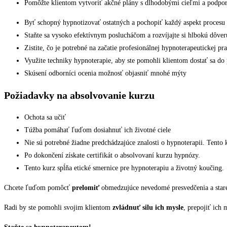
Pomôžte klientom vytvoriť akčné plány s dlhodobými cieľmi a podport
Byť schopný hypnotizovať ostatných a pochopiť každý aspekt procesu
Staňte sa vysoko efektívnym poslucháčom a rozvíjajte si hlbokú dôver
Zistite, čo je potrebné na začatie profesionálnej hypnoterapeutickej pr
Využite techniky hypnoterapie, aby ste pomohli klientom dostať sa d
Skúsení odborníci ocenia možnosť objasniť mnohé mýty
Požiadavky na absolvovanie kurzu
Ochota sa učiť
Túžba pomáhať ľuďom dosiahnuť ich životné ciele
Nie sú potrebné žiadne predchádzajúce znalosti o hypnoterapii. Tento 
Po dokončení získate certifikát o absolvovaní kurzu hypnózy.
Tento kurz spĺňa etické smernice pre hypnoterapiu a životný koučing.
Chcete ľuďom pomôcť
prelomiť
obmedzujúce nevedomé presvedčenia a staré
Radi by ste pomohli svojim klientom
zvládnuť silu ich mysle
, prepojiť ich