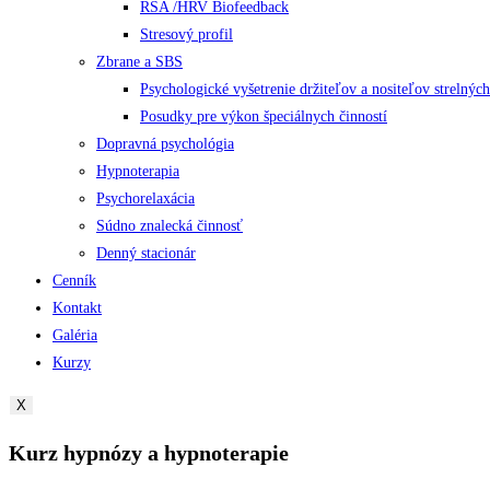
RSA /HRV Biofeedback
Stresový profil
Zbrane a SBS
Psychologické vyšetrenie držiteľov a nositeľov strelných 
Posudky pre výkon špeciálnych činností
Dopravná psychológia
Hypnoterapia
Psychorelaxácia
Súdno znalecká činnosť
Denný stacionár
Cenník
Kontakt
Galéria
Kurzy
X
Kurz hypnózy a hypnoterapie