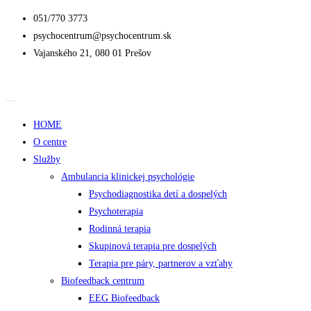
051/770 3773
psychocentrum@psychocentrum.sk
Vajanského 21, 080 01 Prešov
HOME
O centre
Služby
Ambulancia klinickej psychológie
Psychodiagnostika detí a dospelých
Psychoterapia
Rodinná terapia
Skupinová terapia pre dospelých
Terapia pre páry, partnerov a vzťahy
Biofeedback centrum
EEG Biofeedback