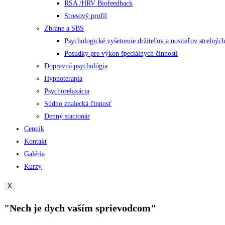
RSA /HRV Biofeedback
Stresový profil
Zbrane a SBS
Psychologické vyšetrenie držiteľov a nositeľov strelných 
Posudky pre výkon špeciálnych činností
Dopravná psychológia
Hypnoterapia
Psychorelaxácia
Súdno znalecká činnosť
Denný stacionár
Cenník
Kontakt
Galéria
Kurzy
X
"Nech je dych vaším sprievodcom"