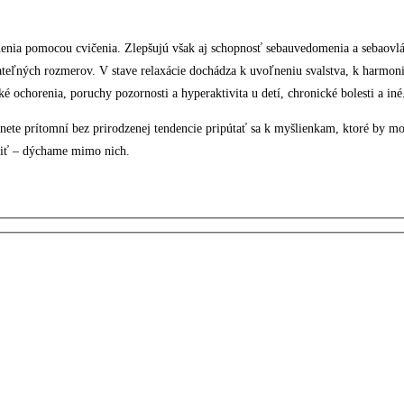
nenia pomocou cvičenia. Zlepšujú však aj schopnosť sebauvedomenia a sebaovlá
teľných rozmerov. V stave relaxácie dochádza k uvoľneniu svalstva, k harmoniz
 ochorenia, poruchy pozornosti a hyperaktivita u detí, chronické bolesti a iné.
te prítomní bez prirodzenej tendencie pripútať sa k myšlienkam, ktoré by mo
niť – dýchame mimo nich.