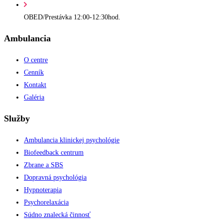
OBED/Prestávka 12:00-12:30hod.
Ambulancia
O centre
Cenník
Kontakt
Galéria
Služby
Ambulancia klinickej psychológie
Biofeedback centrum
Zbrane a SBS
Dopravná psychológia
Hypnoterapia
Psychorelaxácia
Súdno znalecká činnosť