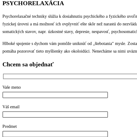
PSYCHORELAXÁCIA
Psychorelaxačné techniky slúžia k dosiahnutiu psychického a fyzického uvoľ
fyzickej úrovni a má možnosť ich ovplyvniť ešte skôr než narastú do nezvláda
somatických stavov, napr. úzkostné stavy, depresie, nespavosť, psychosomatické
Hlboké spojenie s dychom vám pomôže uniknúť od „štebotania“ mysle. Zostane
pomáha pozorovať tieto myšlienky ako okoloidúci. Nenecháme sa nimi uväz
Chcem sa objednať
Vaše meno
Váš email
Predmet